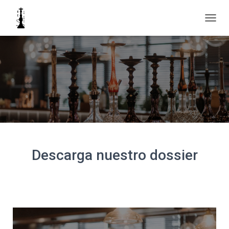
C
A
M
B
I
A
R
M
O
D
O
D
E
Descarga nuestro dossier
N
A
V
E
G
A
C
I