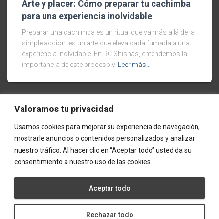
Arte y placer: Cómo preparar tu cachimba
para una experiencia inolvidable
Preparar una cachimba es un ritual que va más allá de la
simple acción; es un arte que eleva cada fumada a una
experiencia inolvidable. En RC Shishas, entendemos la
importancia de este proceso y
Leer más…
Valoramos tu privacidad
Calle Arquitectura 4, Sevilla | 635 835 324 | info@rcshishas.com
Usamos cookies para mejorar su experiencia de navegación,
mostrarle anuncios o contenidos personalizados y analizar
nuestro tráfico. Al hacer clic en “Aceptar todo” usted da su
consentimiento a nuestro uso de las cookies.
AVISO LEGAL
POLÍTICA DE PRIVACIDAD
Aceptar todo
POLÍTICA DE COOKIES
BLOG
FAQ
CONTACTO
@2022 RC Shishas
Rechazar todo