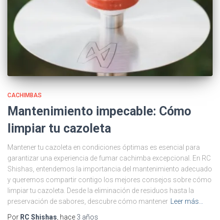
CACHIMBAS
Mantenimiento impecable: Cómo
limpiar tu cazoleta
Mantener tu cazoleta en condiciones óptimas es esencial para
garantizar una experiencia de fumar cachimba excepcional. En RC
Shishas, entendemos la importancia del mantenimiento adecuado
y queremos compartir contigo los mejores consejos sobre cómo
limpiar tu cazoleta. Desde la eliminación de residuos hasta la
preservación de sabores, descubre cómo mantener
Leer más…
Por
RC Shishas
, hace
3 años