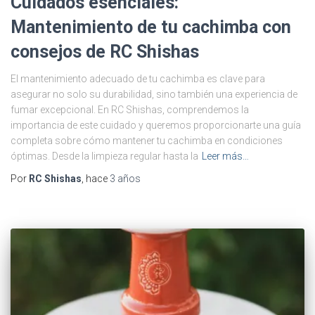
Cuidados esenciales:
Mantenimiento de tu cachimba con
consejos de RC Shishas
El mantenimiento adecuado de tu cachimba es clave para
asegurar no solo su durabilidad, sino también una experiencia de
fumar excepcional. En RC Shishas, comprendemos la
importancia de este cuidado y queremos proporcionarte una guía
completa sobre cómo mantener tu cachimba en condiciones
óptimas. Desde la limpieza regular hasta la
Leer más…
Por
RC Shishas
, hace
3 años