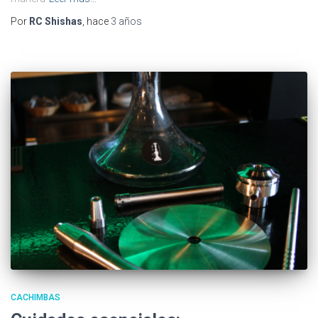
Por
RC Shishas
, hace
3 años
CACHIMBAS